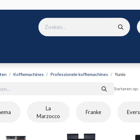
ura
B2B shop
Over ons
Onze merken
Nieuws
Win
ten
Koffiemachines
Professionele koffiemachines
Yunio
Sorteren op:
La
aema
Franke
Ever
Marzocco