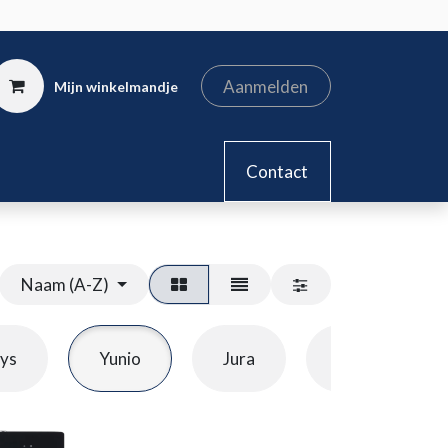
Aanmelden
Mijn winkelmandje
kel
Contact
Naam (A-Z)
Nuova
sys
Yunio
Jura
Simonelli