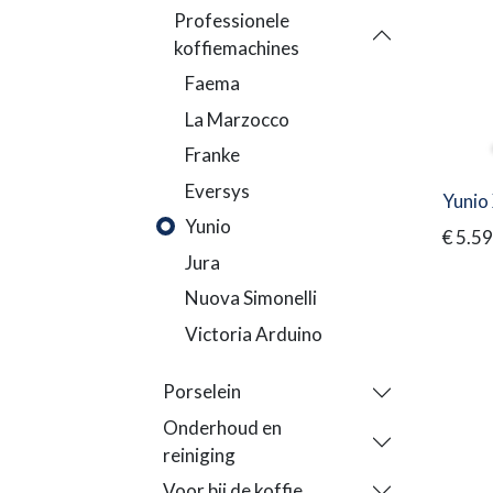
Professionele
koffiemachines
Faema
La Marzocco
Franke
Eversys
Yunio
Yunio
€
5.59
Jura
Nuova Simonelli
Victoria Arduino
Porselein
Onderhoud en
reiniging
Voor bij de koffie