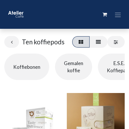
Ten koffiepods
Gemalen
E.S.E.
Koffiebonen
koffie
Koffiepad