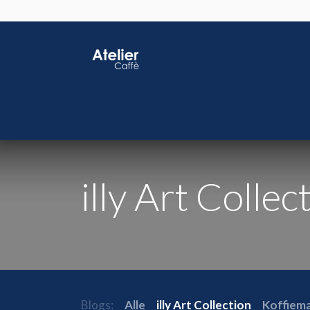
Home
Shop
J
illy Art Collec
Blogs:
Alle
illy Art Collection
Koffiem