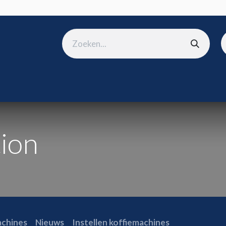
ura
B2B shop
Over ons
Onze merken
Nieuws
Win
tion
achines
Nieuws
Instellen koffiemachines