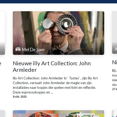
X
Mel De Saer
Ni
e
Nieuwe illy Art Collection: John
Armleder
Bij
maa
illy Art Collection: John Armleder In ‘ Tastes’ , zijn illy Art
nie
Collection, vertaalt John Armleder de magie van zijn
slo
installaties naar kopjes die spelen met licht en reflectie.
27 
Deze espressokopjes en ...
8 okt. 2025