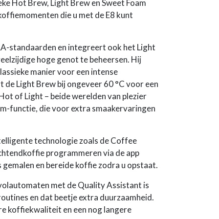
ieke Hot Brew, Light Brew en Sweet Foam
offiemomenten die u met de E8 kunt
RA-standaarden en integreert ook het Light
eelzijdige hoge genot te beheersen. Hij
lassieke manier voor een intense
 de Light Brew bij ongeveer 60 °C voor een
 Hot of Light – beide werelden van plezier
am-functie, die voor extra smaakervaringen
telligente technologie zoals de Coffee
chtendkoffie programmeren via de app
s gemalen en bereide koffie zodra u opstaat.
olautomaten met de Quality Assistant is
outines en dat beetje extra duurzaamheid.
re koffiekwaliteit en een nog langere