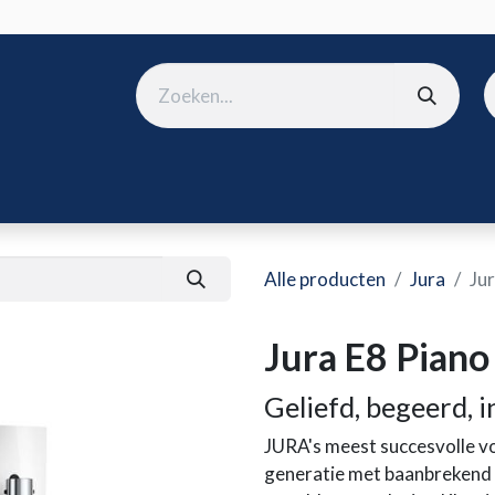
ura
B2B shop
Over ons
Onze merken
Nieuws
Win
Alle producten
Jura
Jur
Jura E8 Piano
Geliefd, begeerd,
JURA's meest succesvolle vo
generatie met baanbrekend