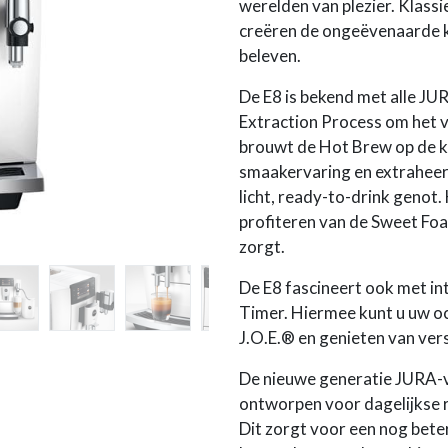
werelden van plezier. Klass
creëren de ongeëvenaarde k
beleven.
De E8 is bekend met alle JU
Extraction Process om het v
brouwt de Hot Brew op de k
smaakervaring en extraheert
licht, ready-to-drink genot.
profiteren van de Sweet Fo
zorgt.
De E8 fascineert ook met in
Timer. Hiermee kunt u uw o
J.O.E.® en genieten van ver
De nieuwe generatie JURA-v
ontworpen voor dagelijkse r
Dit zorgt voor een nog bete