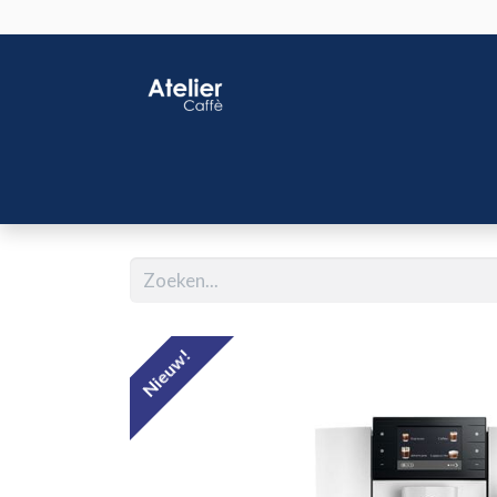
Home
Shop
J
Nieuw!