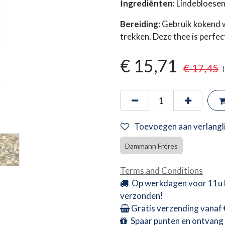
Ingrediënten:
Lindebloese
Bereiding:
Gebruik kokend w
trekken. Deze thee is perfe
€
15,71
€
17,45
Toevoegen aan verlangli
Dammann Fréres
Terms and Conditions
Op werkdagen voor 11u 
verzonden!
Gratis verzending vanaf
Spaar punten en ontvang 