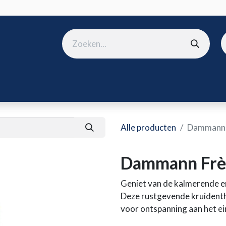
ura
B2B shop
Over ons
Onze merken
Nieuws
Win
Alle producten
Dammann F
Dammann Frèr
Geniet van de kalmerende e
Deze rustgevende kruidenth
voor ontspanning aan het ei