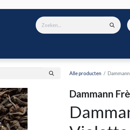
ura
B2B shop
Over ons
Onze merken
Nieuws
Win
Alle producten
Dammann F
Dammann Frèr
Damman