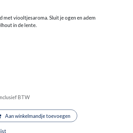
 met viooltjesaroma. Sluit je ogen en adem
lhout in de lente.
Inclusief BTW
Aan winkelmandje toevoegen
jst