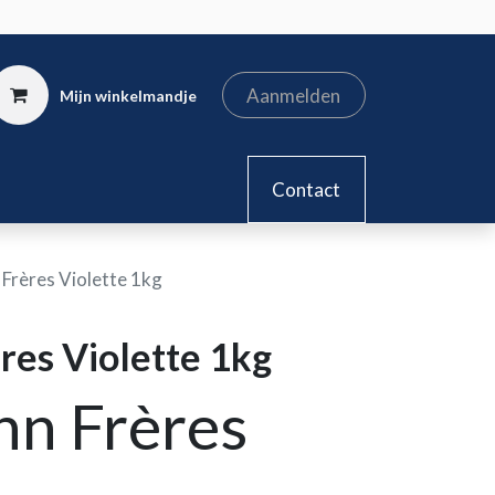
Aanmelden
Mijn winkelmandje
kel
Contact
rères Violette 1kg
es Violette 1kg
n Frères