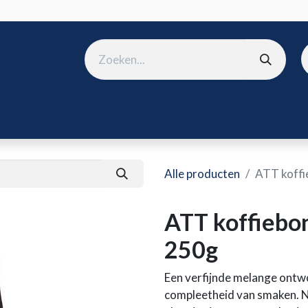
ura
B2B shop
Over ons
Onze merken
Nieuws
Win
Alle producten
ATT koff
ATT koffiebo
250g
Een verfijnde melange ontw
compleetheid van smaken. 