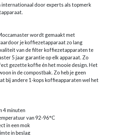
 internationaal door experts als topmerk
tapparaat.
 Moccamaster wordt gemaakt met
ardoor je koffiezetapparaat zo lang
liteit van de filter koffiezetapparaten te
er 5 jaar garantie op elk apparaat. Zo
fect gezette koffie én het mooie design. Het
ewoon in de compostbak. Zo heb je geen
wat bij andere 1-kops koffieapparaten wel het
in 4 minuten
ttemperatuur van 92-96°C
rect in een mok
imte in beslag