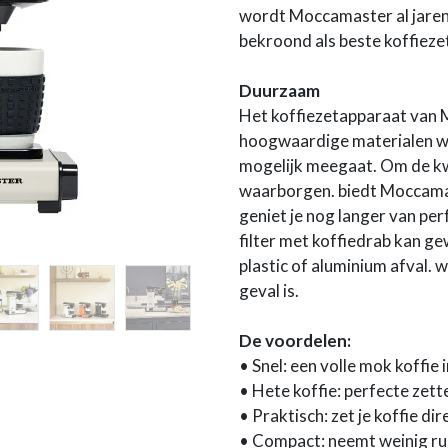
wordt Moccamaster al jaren
bekroond als beste koffieze
Duurzaam
Het koffiezetapparaat van
hoogwaardige materialen wa
mogelijk meegaat. Om de kwa
waarborgen. biedt Moccamast
geniet je nog langer van per
filter met koffiedrab kan g
plastic of aluminium afval. 
geval is.
De voordelen:
• Snel: een volle mok koffie 
• Hete koffie: perfecte ze
• Praktisch: zet je koffie di
• Compact: neemt weinig ru