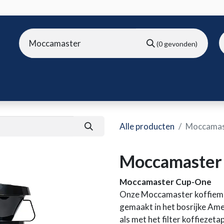
(0 gevonden)
ura
B2B shop
Over ons
Onze merken
Nieuws
Win
Alle producten
Moccamas
Moccamaster
Moccamaster Cup-One
Onze Moccamaster koffiema
gemaakt in het bosrijke Ame
als met het filter koffieze