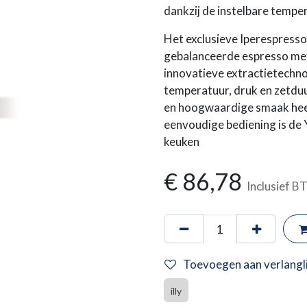
dankzij de instelbare tempe
Het exclusieve Iperespresso
gebalanceerde espresso met 
innovatieve extractietechno
temperatuur, druk en zetduu
en hoogwaardige smaak heeft
eenvoudige bediening is de 
keuken
€
86,78
Inclusief 
Toevoegen aan verlangli
illy