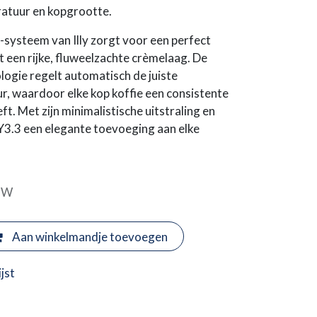
ratuur en kopgrootte.
-systeem van Illy zorgt voor een perfect
een rijke, fluweelzachte crèmelaag. De
logie regelt automatisch de juiste
r, waardoor elke kop koffie een consistente
. Met zijn minimalistische uitstraling en
Y3.3 een elegante toevoeging aan elke
BTW
Aan winkelmandje toevoegen
jst