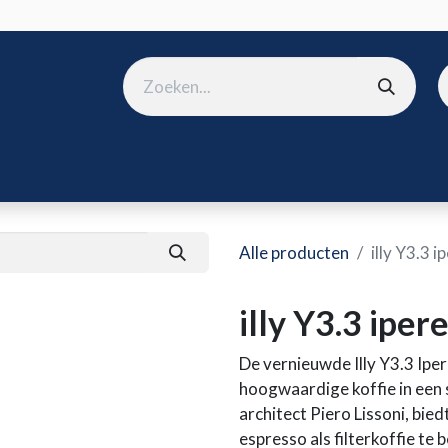
ura
B2B shop
Over ons
Onze merken
Nieuws
Win
Alle producten
illy Y3.3 
illy Y3.3 ipe
De vernieuwde Illy Y3.3 Ipe
hoogwaardige koffie in een
architect Piero Lissoni, bi
espresso als filterkoffie te