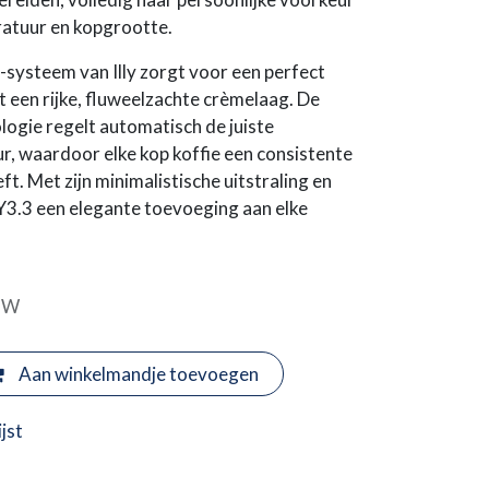
ratuur en kopgrootte.
-systeem van Illy zorgt voor een perfect
een rijke, fluweelzachte crèmelaag. De
logie regelt automatisch de juiste
r, waardoor elke kop koffie een consistente
. Met zijn minimalistische uitstraling en
Y3.3 een elegante toevoeging aan elke
BTW
Aan winkelmandje toevoegen
jst