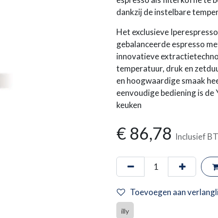
dankzij de instelbare tempe
Het exclusieve Iperespresso
gebalanceerde espresso met 
innovatieve extractietechno
temperatuur, druk en zetduu
en hoogwaardige smaak heeft
eenvoudige bediening is de 
keuken
€
86,78
Inclusief 
Toevoegen aan verlangli
illy