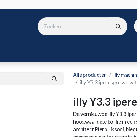
ura
B2B shop
Over ons
Onze merken
Nieuws
Win
Alle producten
illy machi
illy Y3.3 iperespresso wit
illy Y3.3 iper
De vernieuwde Illy Y3.3 Ipe
hoogwaardige koffie in een
architect Piero Lissoni, bi
espresso als filterkoffie te