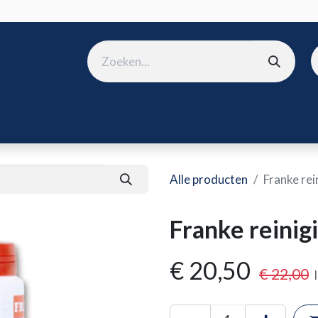
ura
B2B shop
Over ons
Onze merken
Nieuws
Win
Alle producten
Franke rei
Franke reinig
€
20,50
€
22,00