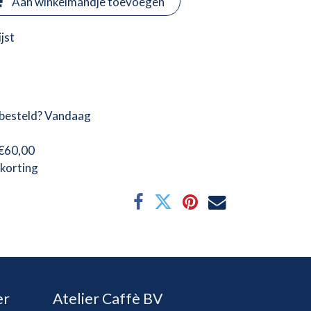
Aan winkelmandje toevoegen
jst
besteld? Vandaag
 €60,00
korting
er
Atelier Caffè BV