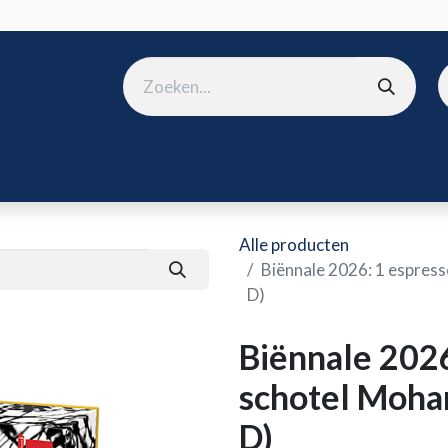
ura
B2B shop
Over ons
Onze merken
Nieuws
Win
Alle producten
Biënnale 2026: 1 espres
D)
Biënnale 2026
schotel Moha
D)