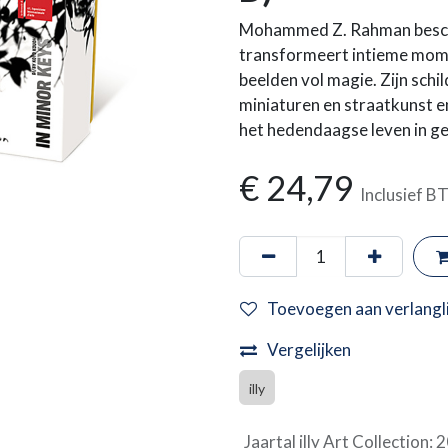
Mohammed Z. Rahman beschri
transformeert intieme mome
beelden vol magie. Zijn schi
miniaturen en straatkunst 
het hedendaagse leven in ge
€
24,79
Inclusief 
Toevoegen aan verlangli
Vergelijken
illy
Jaartal illy Art Collection
:
2