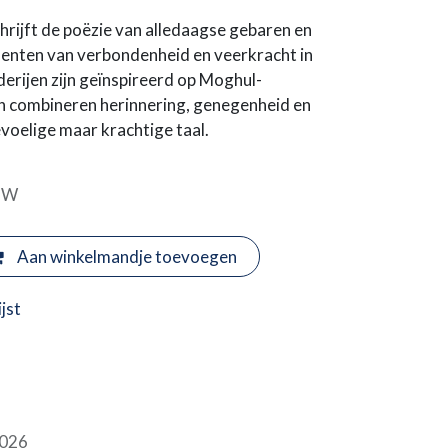
jft de poëzie van alledaagse gebaren en
nten van verbondenheid en veerkracht in
lderijen zijn geïnspireerd op Moghul-
en combineren herinnering, genegenheid en
voelige maar krachtige taal.
BTW
Aan winkelmandje toevoegen
jst
026