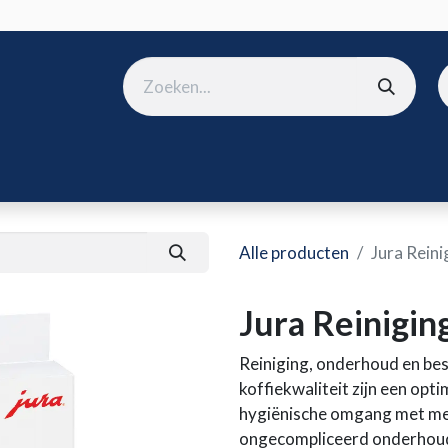
ura
B2B shop
Over ons
Onze merken
Nieuws
Win
Alle producten
Jura Reini
Jura Reinigin
Reiniging, onderhoud en bes
koffiekwaliteit zijn een op
hygiënische omgang met melk
ongecompliceerd onderhoud