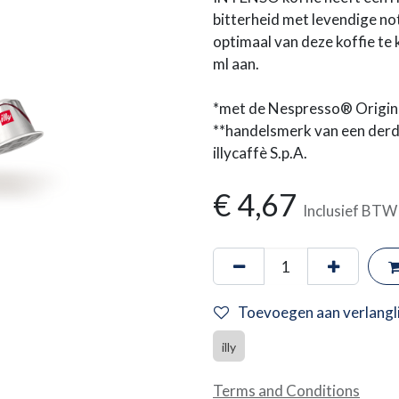
bitterheid met levendige n
optimaal van deze koffie te
ml aan.
*met de Nespresso® Origina
**handelsmerk van een derde
illycaffè S.p.A.
€
4,67
Inclusief BTW
Toevoegen aan verlangli
illy
Terms and Conditions