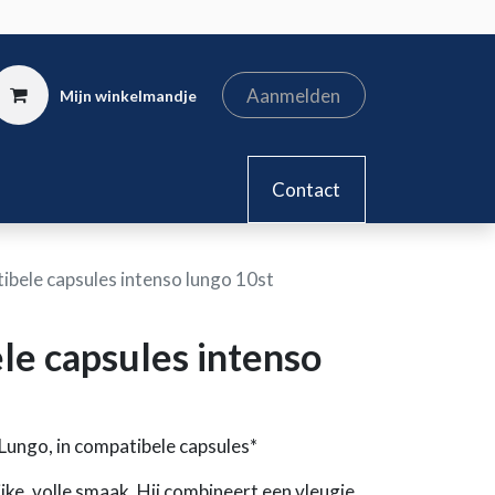
Aanmelden
Mijn winkelmandje
kel
Contact
tibele capsules intenso lungo 10st
ele capsules intenso
Lungo, in compatibele capsules*
jke, volle smaak. Hij combineert een vleugje