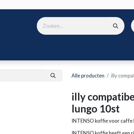
ura
B2B shop
Over ons
Onze merken
Nieuws
Win
Alle producten
illy compa
illy compatib
lungo 10st
INTENSO koffie voor caffe 
INTENSO koffie heeft een ri