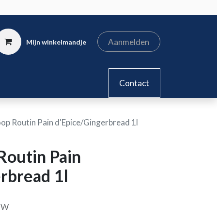
Aanmelden
Mijn winkelmandje
kel
Contact
op Routin Pain d'Epice/Gingerbread 1l
Routin Pain
rbread 1l
BTW