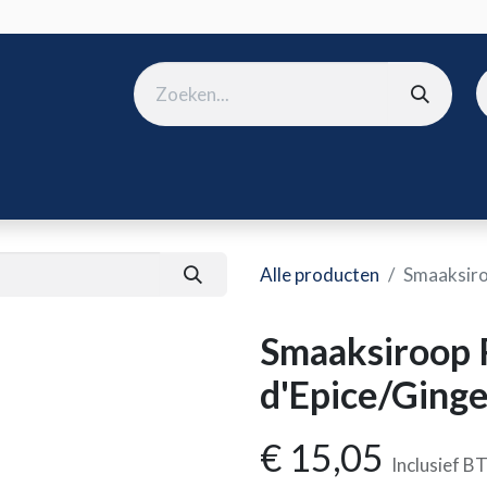
ura
B2B shop
Over ons
Onze merken
Nieuws
Win
Alle producten
Smaaksiro
Smaaksiroop 
d'Epice/Ginge
€
15,05
Inclusief 