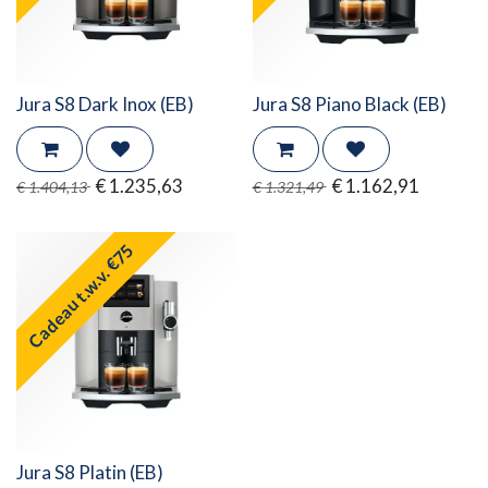
Jura S8 Dark Inox (EB)
Jura S8 Piano Black (EB)
€
1.235,63
€
1.162,91
€
1.404,13
€
1.321,49
Cadeau t.w.v. €75
Jura S8 Platin (EB)