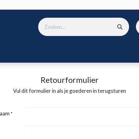
ura
B2B shop
Over ons
Onze merken
Nieuws
Win
Retourformulier
Vul dit formulier in als je goederen in terugsturen
naam
*